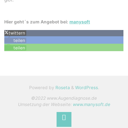
Hier geht´s zum Angebot bei:
manysoft
twittern
teilen
teilen
Powered by
Roseta
&
WordPress
.
©2022 www.Augendiagnose.de
Umsetzung der Webseite:
www.manysoft.de
Back